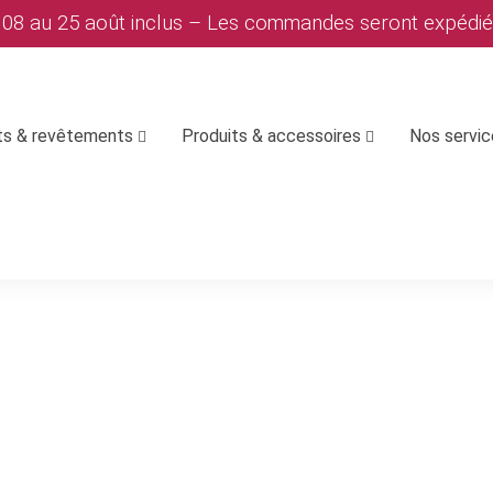
u 08 au 25 août inclus – Les commandes seront expédi
ts & revêtements
Produits & accessoires
Nos servi