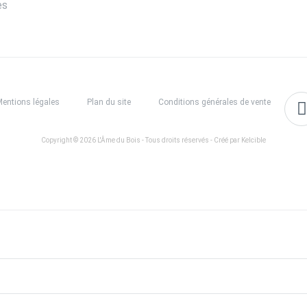
es
entions légales
Plan du site
Conditions générales de vente
Copyright © 2026 L'Âme du Bois - Tous droits réservés - Créé par Kelcible