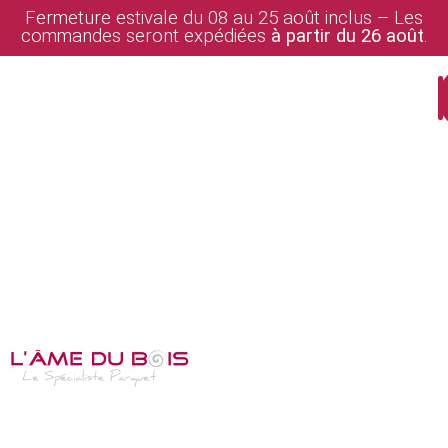
Fermeture estivale du 08 au 25 août inclus – Les
commandes seront expédiées
à partir du 26 août
.