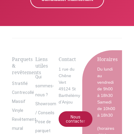
Parquets
Liens
Contact
Horaires
&
utiles
1 rue du
Du lundi
revêtements
Chêne
au
Qui
Vert
vendredi
Stratifié
sommes-
49124 St
de 9h00
Contrecollé
nous ?
Barthélémy
à 18h30
Massif
d’Anjou
Samedi
Showroom
de 10h00
Vinyle
/ Conseils
à 18h30
Nous
Revêtement
contacter
Pose de
mural
(horaires
parquet