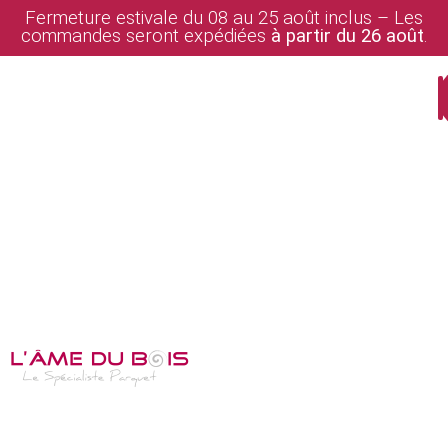
Fermeture estivale du 08 au 25 août inclus – Les
commandes seront expédiées
à partir du 26 août
.