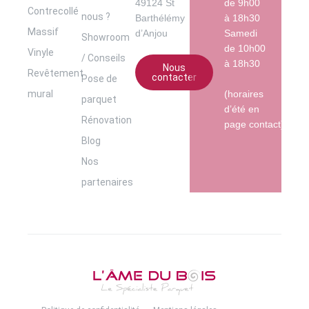
49124 St
de 9h00
Contrecollé
nous ?
Barthélémy
à 18h30
Massif
d’Anjou
Samedi
Showroom
de 10h00
Vinyle
/ Conseils
à 18h30
Nous
Revêtement
contacter
Pose de
mural
(horaires
parquet
d’été en
Rénovation
page contact)
Blog
Nos
partenaires