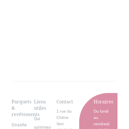
Parquets
Liens
Contact
Horaires
&
utiles
1 rue du
Du lundi
revêtements
Chêne
au
Qui
Vert
vendredi
Stratifié
sommes-