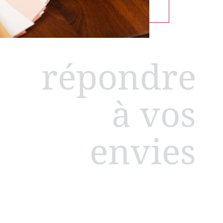
répondre
à vos
envies