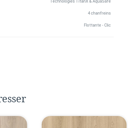
Technologies TitanX & AquaSafe
4 chanfreins
Flottante - Clic
resser