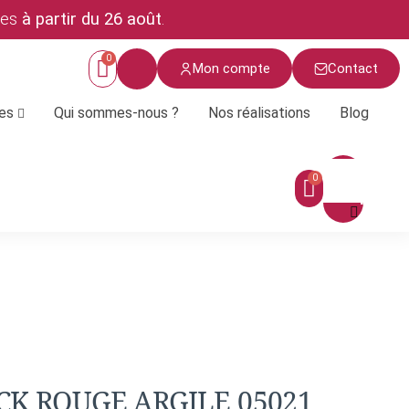
ées
à partir du 26 août
.
Mon compte
Contact
ces
Qui sommes-nous ?
Nos réalisations
Blog
Menu
CK ROUGE ARGILE 05021