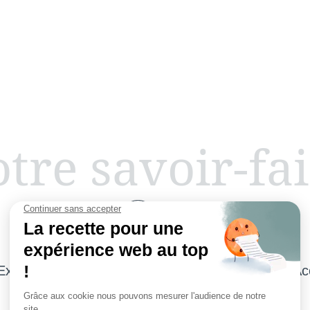
tre savoir-fa
Expert en Parquets Bois, Stratifié et Vinyle
Ac