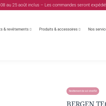
u 08 au 25 août inclus – Les commandes seront expédi
ts & revêtements
Produits & accessoires
Nos servi
Revêtement de sol stratifié
BERGEN TE