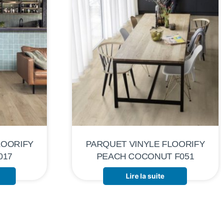
LOORIFY
PARQUET VINYLE FLOORIFY
017
PEACH COCONUT F051
Lire la suite