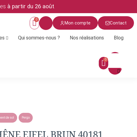
ées
à partir du 26 août
.
Mon compte
Contact
ces
Qui sommes-nous ?
Nos réalisations
Blog
Menu
ment de sol
Pergo
ÊNE EIFEL BRUN 40181