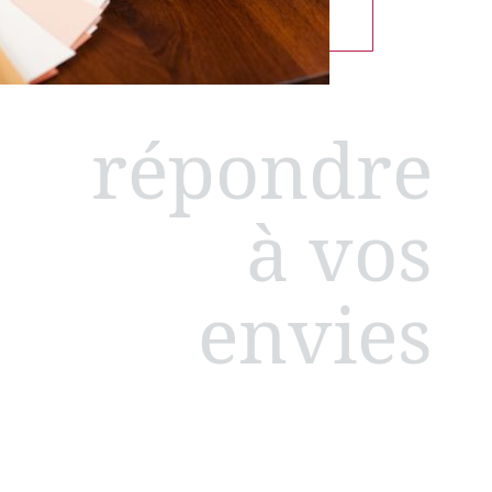
répondre
à vos
envies