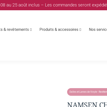
u 08 au 25 août inclus – Les commandes seront expédi
ts & revêtements
Produits & accessoires
Nos servi
Dalles et Lames de Vinyle - Revête
NAMSEN CH