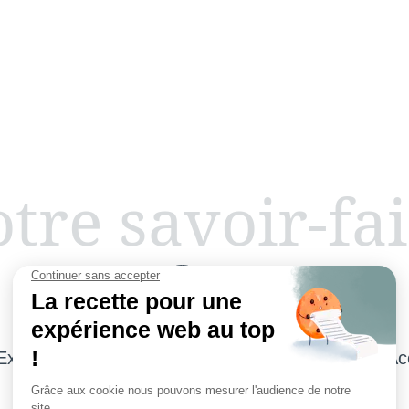
tre savoir-fa
Expert en Parquets Bois, Stratifié et Vinyle
Ac