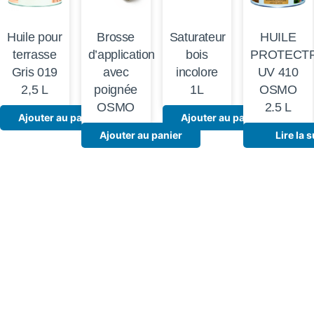
Huile pour
Brosse
Saturateur
HUILE
terrasse
d’application
bois
PROTECT
Gris 019
avec
incolore
UV 410
2,5 L
poignée
1L
OSMO
OSMO
2.5 L
Ajouter au panier
Ajouter au panier
Ajouter au panier
Lire la s