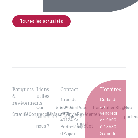
Toutes les actualités
Parquets
Liens
Contact
Horaires
&
utiles
1 rue du
Du lundi
revêtements
Chêne
au
Qui
Showroom
Pose
Rénovation
Blog
Nos
Vert
vendredi
Stratifié
Contrecollé
Massif
Vinyle
Revêtement
sommes-
/ Conseils
de
parten
49124 St
de 9h00
mural
nous ?
parquet
Barthélémy
à 18h30
d’Anjou
Samedi