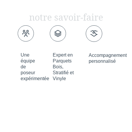
notre savoir-faire
Une
Expert en
Accompagnement
équipe
Parquets
personnalisé
de
Bois,
poseur
Stratifié et
expérimentée
Vinyle