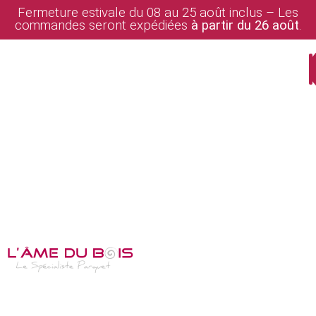
Fermeture estivale du 08 au 25 août inclus – Les
commandes seront expédiées
à partir du 26 août
.