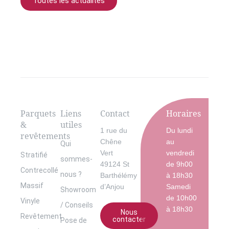
Toutes les actualités
Parquets
Liens
Contact
Horaires
&
utiles
1 rue du
Du lundi
revêtements
Chêne
au
Qui
Vert
vendredi
Stratifié
sommes-
49124 St
de 9h00
Contrecollé
nous ?
Barthélémy
à 18h30
Massif
d’Anjou
Samedi
Showroom
de 10h00
Vinyle
/ Conseils
à 18h30
Nous
Revêtement
contacter
Pose de