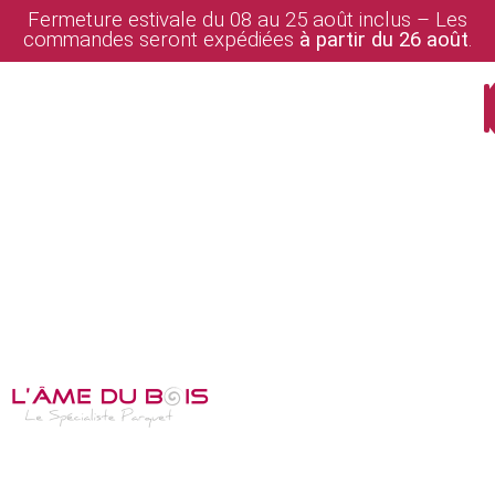
Fermeture estivale du 08 au 25 août inclus – Les
commandes seront expédiées
à partir du 26 août
.