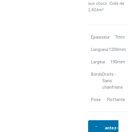
aux chocs. Colis de
1,824m²
Épaisseur
7mm
Longueur
1200mm
Largeur
190mm
Bords
Droits -
Sans
chanfreins
Pose
Flottante
Contactez-