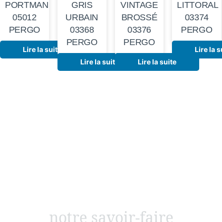
PORTMAN
GRIS
VINTAGE
LITTORAL
05012
URBAIN
BROSSÉ
03374
PERGO
03368
03376
PERGO
PERGO
PERGO
Lire la suite
Lire la s
Lire la suite
Lire la suite
notre savoir-faire