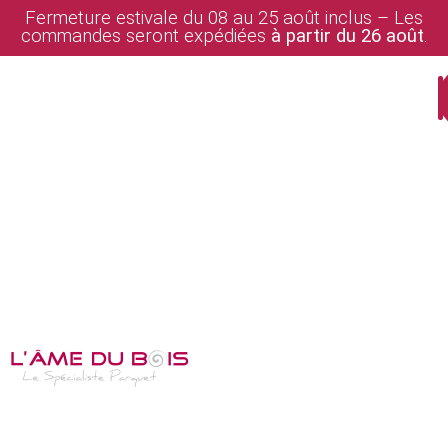
Fermeture estivale du 08 au 25 août inclus – Les
commandes seront expédiées
à partir du 26 août
.