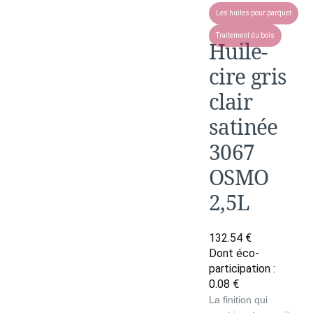
Les huiles pour parquet
Traitement du bois
Huile-
cire gris
clair
satinée
3067
OSMO
2,5L
132.54
€
Dont éco-
participation :
0.08
€
La finition qui