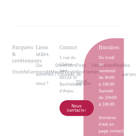
Parquets
Liens
Contact
Horaires
&
utiles
1 rue du
Du lundi
revêtements
Chêne
au
Qui
Showroom
Pose
Rénovation
Blog
Nos
Vert
vendredi
Stratifié
Contrecollé
Massif
Vinyle
Revêtement
sommes-
/ Conseils
de
parten
49124 St
de 9h00
mural
nous ?
parquet
Barthélémy
à 18h30
d’Anjou
Samedi
de 10h00
à 18h30
Nous
contacter
(horaires
d’été en
page contact)