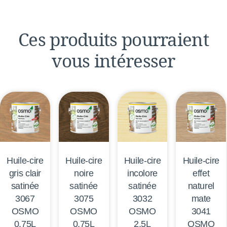
Ces produits pourraient
vous intéresser
Huile-cire
Huile-cire
Huile-cire
Huile-cire
gris clair
noire
incolore
effet
satinée
satinée
satinée
naturel
3067
3075
3032
mate
OSMO
OSMO
OSMO
3041
0,75L
0,75L
2,5L
OSMO