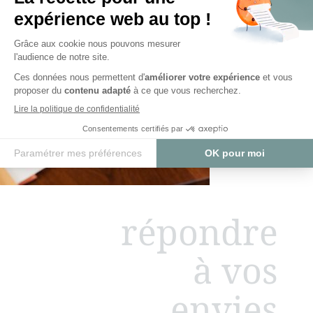
répondre
à vos
envies