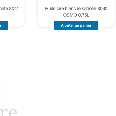
 mate 3041
Huile-cire blanche satinée 3040
OSMO 0,75L
r
Ajouter au panier
ire