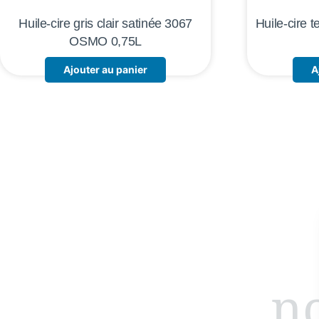
Huile-cire gris clair satinée 3067
Huile-cire 
OSMO 0,75L
Ajouter au panier
A
no