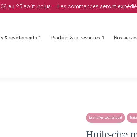
u 08 au 25 août inclus – Les commandes seront expédi
ts & revêtements
Produits & accessoires
Nos servi
Les huiles pour parquet
Trait
Huile-cire 