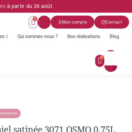
ées
à partir du 26 août
.
Mon compte
Contact
ces
Qui sommes-nous ?
Nos réalisations
Blog
Menu
ement du bois
miel satinée 3071 OSMO 0,75L