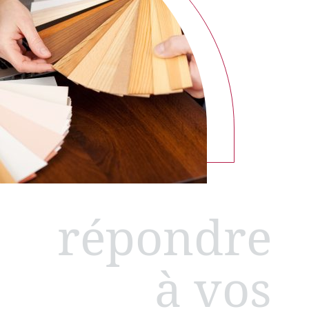
répondre
à vos