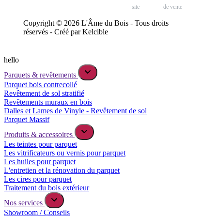
site
de vente
Copyright © 2026 L'Âme du Bois - Tous droits
réservés - Créé par Kelcible
hello
Parquets & revêtements
Parquet bois contrecollé
Revêtement de sol stratifié
Revêtements muraux en bois
Dalles et Lames de Vinyle - Revêtement de sol
Parquet Massif
Produits & accessoires
Les teintes pour parquet
Les vitrificateurs ou vernis pour parquet
Les huiles pour parquet
L'entretien et la rénovation du parquet
Les cires pour parquet
Traitement du bois extérieur
Nos services
Showroom / Conseils