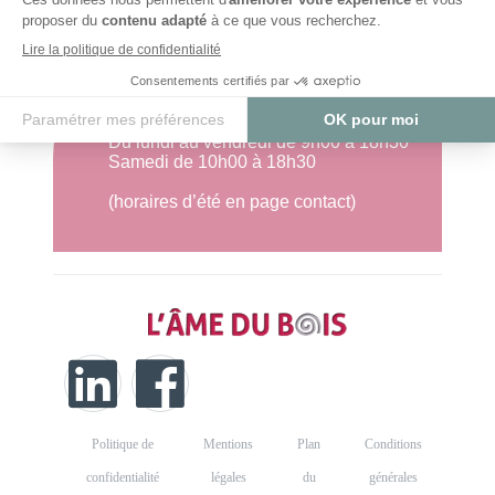
Horaires
Du lundi au vendredi de 9h00 à 18h30
Samedi de 10h00 à 18h30
(horaires d’été en page contact)
Politique de
Mentions
Plan
Conditions
confidentialité
légales
du
générales