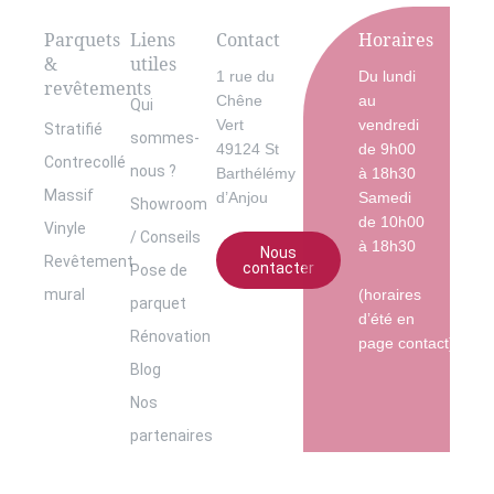
Parquets
Liens
Contact
Horaires
&
utiles
1 rue du
Du lundi
revêtements
Chêne
au
Qui
Vert
vendredi
Stratifié
sommes-
49124 St
de 9h00
Contrecollé
nous ?
Barthélémy
à 18h30
Massif
d’Anjou
Samedi
Showroom
de 10h00
Vinyle
/ Conseils
à 18h30
Nous
Revêtement
contacter
Pose de
mural
(horaires
parquet
d’été en
Rénovation
page contact)
Blog
Nos
partenaires