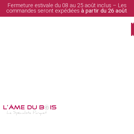
Fermeture estivale du 08 au 25 août inclus – Les
commandes seront expédiées
à partir du 26 août
.