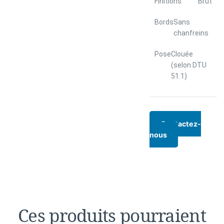
Finitions
Brut
Bords
Sans
chanfreins
Pose
Clouée
(selon DTU
51.1)
Contactez-
nous
Ces produits pourraient