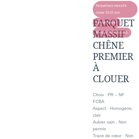
Parquet bois massif à
clouer 20-23 mm
PARQUET
Parquet Massif
MASSIF
Marque :
BEAU SOLEIL
CHÊNE
PREMIER
À
CLOUER
Choix : PR – NF
FCBA
Aspect : Homogène,
clair
Aubier sain : Non
permis
Trace de cœur : Non