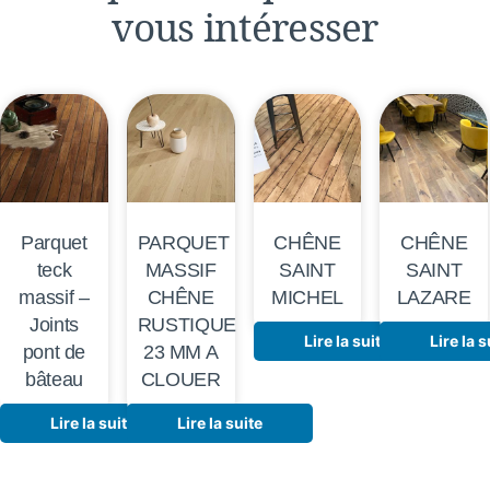
vous intéresser
Parquet
PARQUET
CHÊNE
CHÊNE
teck
MASSIF
SAINT
SAINT
massif –
CHÊNE
MICHEL
LAZARE
Joints
RUSTIQUE
Lire la suite
Lire la s
pont de
23 MM A
bâteau
CLOUER
Lire la suite
Lire la suite