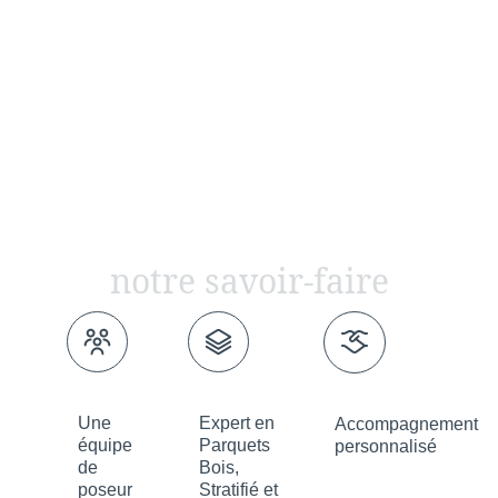
notre savoir-faire
Une
Expert en
Accompagnement
équipe
Parquets
personnalisé
de
Bois,
poseur
Stratifié et