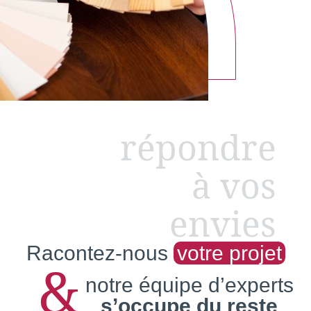
répondre
à vos
envies
Racontez-nous
votre projet
&
notre équipe d’experts
s’occupe du reste