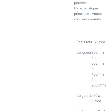
permise
Caractéristique
principale : Aspect
clair sans nœuds
Épaisseur
23mm
Longueur
300mm
à 1
600mm
ou
400mm
à
2000mm
Largeur
de 50 à
180mm