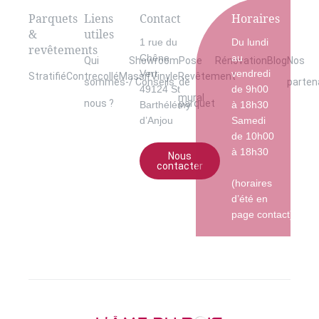
Parquets
Liens
Contact
Horaires
&
utiles
1 rue du
Du lundi
revêtements
Chêne
au
Qui
Showroom
Pose
Rénovation
Blog
Nos
Vert
vendredi
Stratifié
Contrecollé
Massif
Vinyle
Revêtement
sommes-
/ Conseils
de
parten
49124 St
de 9h00
mural
nous ?
parquet
Barthélémy
à 18h30
d’Anjou
Samedi
de 10h00
à 18h30
Nous
contacter
(horaires
d’été en
page contact)