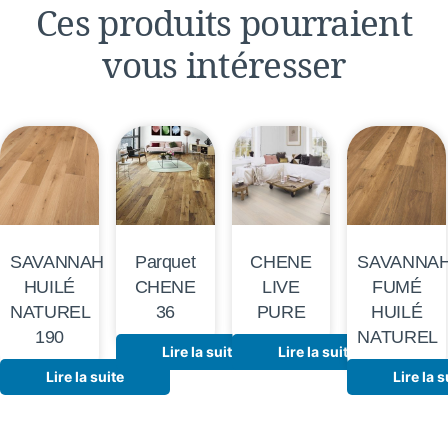
Ces produits pourraient
vous intéresser
SAVANNAH
Parquet
CHENE
SAVANNA
HUILÉ
CHENE
LIVE
FUMÉ
NATUREL
36
PURE
HUILÉ
190
NATUREL
Lire la suite
Lire la suite
Lire la suite
Lire la s