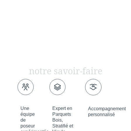
notre savoir-faire
Une
Expert en
Accompagnement
équipe
Parquets
personnalisé
de
Bois,
poseur
Stratifié et