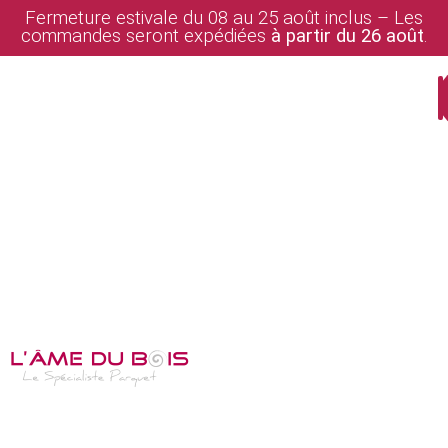
Fermeture estivale du 08 au 25 août inclus – Les
commandes seront expédiées
à partir du 26 août
.