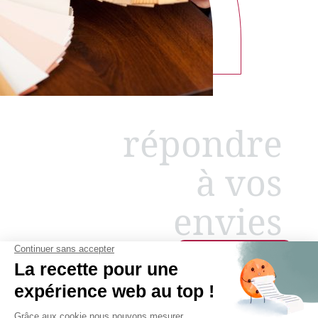
répondre
à vos
envies
Racontez-nous
votre projet
&
notre équipe d’experts
s’occupe du reste