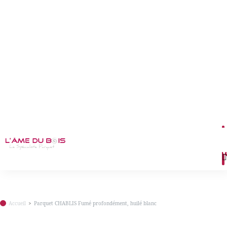
M
Accueil
Parquet CHABLIS Fumé profondément, huilé blanc