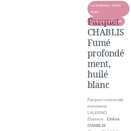
Les tendances - Lames
larges
Parquet
Parquet bois contrecollé
CHABLIS
Fumé
profondé
ment,
huilé
blanc
Parquet contrecollé
monolame
LALEGNO
Essence :
Chêne
CHABLIS