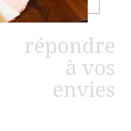
répondre
à vos
envies