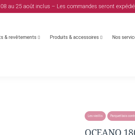
u 08 au 25 août inclus – Les commandes seront expédi
ts & revêtements
Produits & accessoires
Nos servi
Les vieillis
Parquet bois contr
OCEANO 180