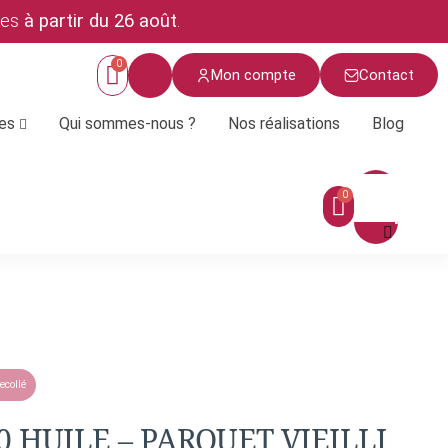
ées
à partir du 26 août
.
Mon compte
Contact
ces
Qui sommes-nous ?
Nos réalisations
Blog
Menu
ecollé
 HUILE – PARQUET VIEILLI