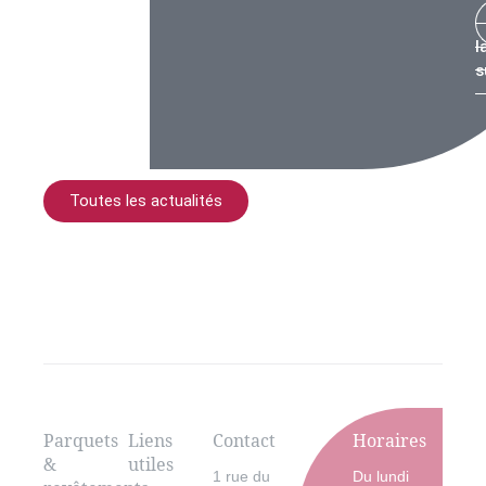
l
s
Toutes les actualités
Parquets
Liens
Contact
Horaires
&
utiles
1 rue du
Du lundi