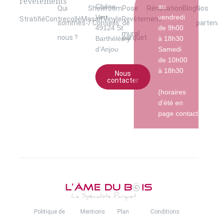
revêtements
Chêne
au
Qui
Showroom
Pose
Rénovation
Blog
Nos
Vert
vendredi
Stratifié
Contrecollé
Massif
Vinyle
Revêtement
sommes-
/ Conseils
de
parten
49124 St
de 9h00
mural
nous ?
parquet
Barthélémy
à 18h30
d’Anjou
Samedi
de 10h00
à 18h30
Nous
contacter
(horaires
d’été en
page contact)
Politique de
Mentions
Plan
Conditions