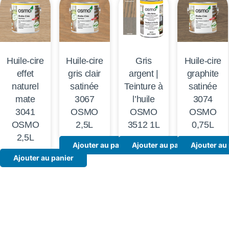
Huile-cire
Huile-cire
Gris
Huile-cire
effet
gris clair
argent |
graphite
naturel
satinée
Teinture à
satinée
mate
3067
l’huile
3074
3041
OSMO
OSMO
OSMO
OSMO
2,5L
3512 1L
0,75L
2,5L
Ajouter au panier
Ajouter au panier
Ajouter au
Ajouter au panier