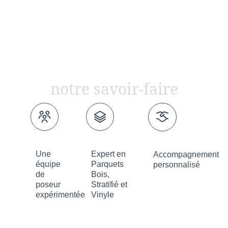
notre savoir-faire
Une
Expert en
Accompagnement
équipe
Parquets
personnalisé
de
Bois,
poseur
Stratifié et
expérimentée
Vinyle