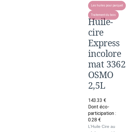
Les huiles pour parquet
Traitement du bois
Huile-
cire
Express
incolore
mat 3362
OSMO
2,5L
143.33
€
Dont éco-
participation :
0.28
€
L’Huile Cire au