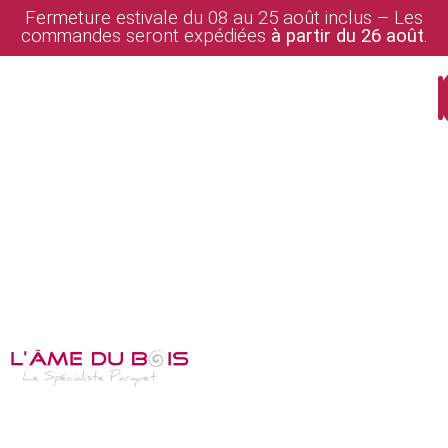
Fermeture estivale du 08 au 25 août inclus – Les
commandes seront expédiées
à partir du 26 août
.