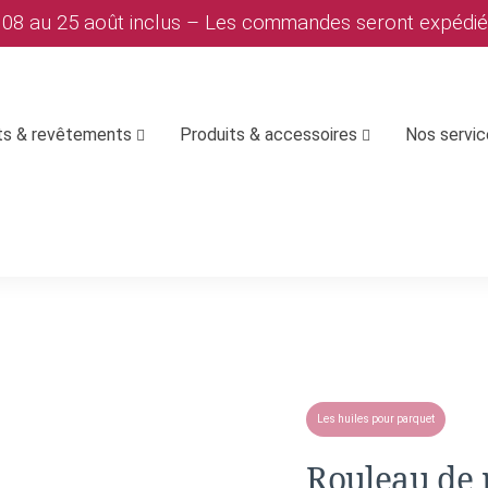
u 08 au 25 août inclus – Les commandes seront expédi
ts & revêtements
Produits & accessoires
Nos servi
Les huiles pour parquet
Rouleau de 