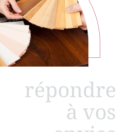
répondre
à vos