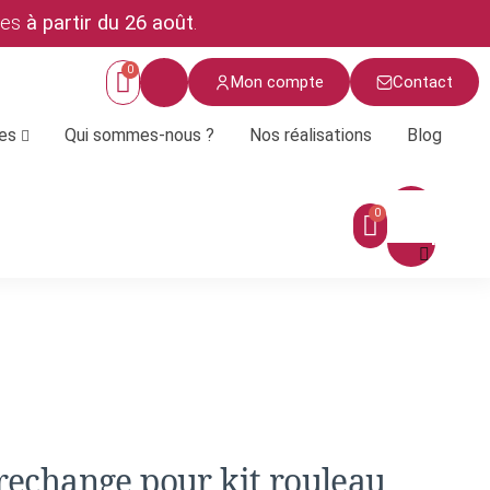
ées
à partir du 26 août
.
Mon compte
Contact
ces
Qui sommes-nous ?
Nos réalisations
Blog
Menu
rechange pour kit rouleau