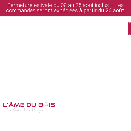
Fermeture estivale du 08 au 25 août inclus – Les
commandes seront expédiées
à partir du 26 août
.