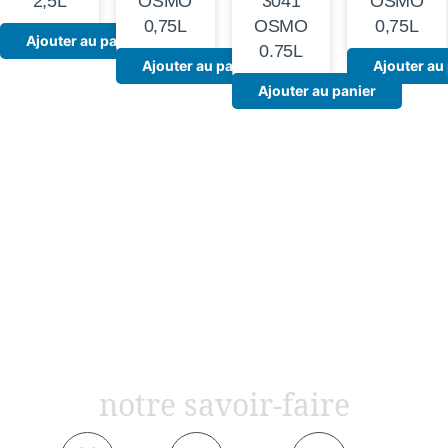
2,5L
OSMO
3041
OSMO
0,75L
OSMO
0,75L
Ajouter au panier
0.75L
Ajouter au panier
Ajouter au
Ajouter au panier
notre savoir-faire