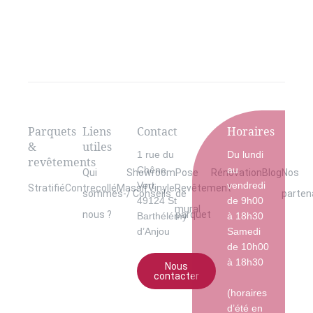
Parquets
Liens
Contact
Horaires
&
utiles
1 rue du
Du lundi
revêtements
Chêne
au
Qui
Showroom
Pose
Rénovation
Blog
Nos
Vert
vendredi
Stratifié
Contrecollé
Massif
Vinyle
Revêtement
sommes-
/ Conseils
de
parten
49124 St
de 9h00
mural
nous ?
parquet
Barthélémy
à 18h30
d’Anjou
Samedi
de 10h00
à 18h30
Nous
contacter
(horaires
d’été en