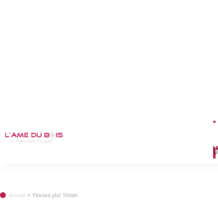
M
Accueil
Pinceau plat 50mm