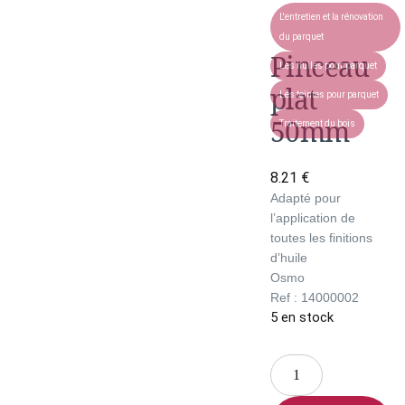
L'entretien et la rénovation
du parquet
Pinceau
Les huiles pour parquet
plat
Les teintes pour parquet
50mm
Traitement du bois
8.21
€
Adapté pour
l’application de
toutes les finitions
d’huile
Osmo
Ref : 14000002
5 en stock